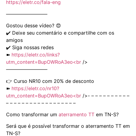
https://eletr.co/fala-eng
————————–
Gostou desse vídeo? 😍
✔️ Deixe seu comentário e compartilhe com os
amigos
✔️ Siga nossas redes
➽
https://eletr.co/links?
utm_content=BupOWRoA3eo<br
/>
————————–
👉 Curso NR10 com 20% de desconto
➽
https://eletr.co/nr10?
utm_content=BupOWRoA3eo<br
/>- – – – – – – – – – –
– – – – – – – – – – – – – – – – – –
Como transformar um
aterramento TT
em TN-S?
Será que é possível transformar o aterramento TT em
TN-S?