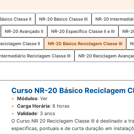
ásico Classe II
NR-20 Básico Classe III
NR-20 Intermediár
NR-20 Avançado II
NR-20 Específico Classe II e III
NR-20
eciclagem Classe II
NR-20 Básico Reciclagem Classe III
N
ntermediário Reciclagem Classe III
NR-20 Reciclagem Avançad
Curso NR-20 Básico Reciclagem Cla
•
Módulos
: Ver
•
Carga Horária
: 8 horas
•
Validade
: 3 anos
O Curso NR 20 Reciclagem Classe III é destinado a tr
específicas, pontuais e de curta duração em instalaçõ