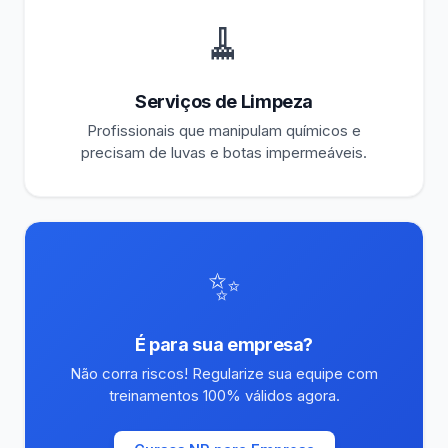
🧹
Serviços de Limpeza
Profissionais que manipulam químicos e
precisam de luvas e botas impermeáveis.
✨
É para sua empresa?
Não corra riscos! Regularize sua equipe com
treinamentos 100% válidos agora.