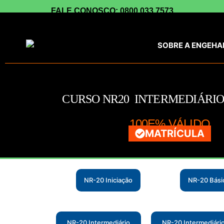
FALE CONOSCO: 0800 033 7573
SOBRE A ENGEHA
CURSO NR20 INTERMEDIÁRIO
100E% VÁLIDO
MATRÍCULA
NR-20 Iniciação
NR-20 Básic
NR-20 Intermediário
NR-20 Intermediári