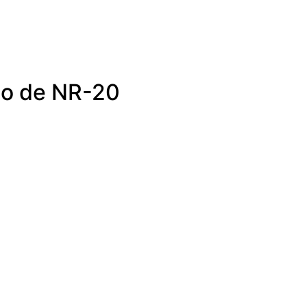
to de NR-20
0