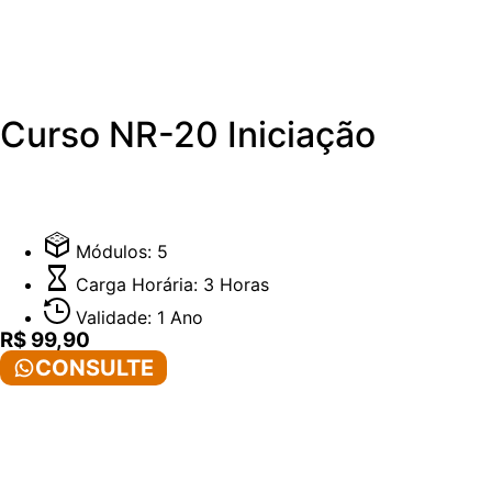
Curso NR-20 Iniciação
O Curso de Iniciação é essencial para o profissional que atua em área
inflamáveis e líquidos combustíveis, sem envolvimento direto com o
conhecimentos e consequente atualização da certificação.
Módulos: 5
Carga Horária: 3 Horas
Validade: 1 Ano
R$ 99,90
CONSULTE