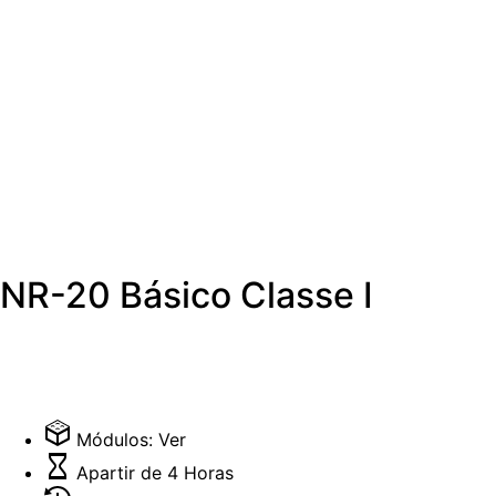
NR-20 Básico Classe I
O Curso NR 20 Classe I é destinado a trabalhadores que ex
profissionais atuam em áreas de extração, produção, arma
com o processo. A carga horária do curso é de 4 horas, e 
para manter a certificação atualizada.
Módulos: Ver
Apartir de 4 Horas