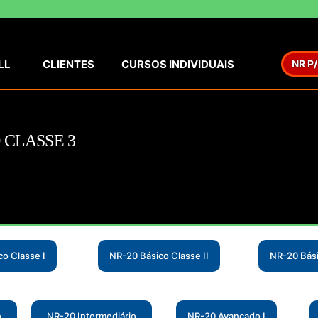
LL
CLIENTES
CURSOS INDIVIDUAIS
NR P
 CLASSE 3
o Classe I
NR-20 Básico Classe II
NR-20 Bási
o
NR-20 Intermediário
NR-20 Avançado I