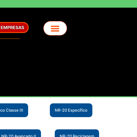
/ EMPRESAS
co Classe III
NR-20 Específico
NR-20 Avançado II
NR-20 Reciclagem