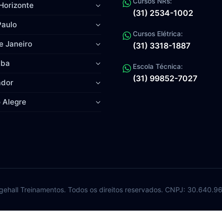
Cursos NRs:
Horizonte
(31) 2534-1002
Paulo
Cursos Elétrica:
e Janeiro
(31) 3318-1887
iba
Escola Técnica:
(31) 99852-7027
ador
 Alegre
ehall Treinamentos. Todos os direitos reservados. CNPJ: 30.640.