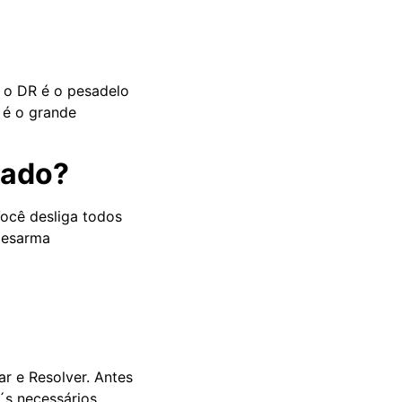
o o DR é o pesadelo
R é o grande
mado?
Você desliga todos
 desarma
ar e Resolver. Antes
´s necessários.