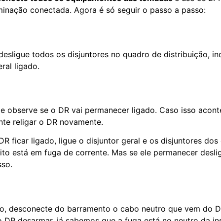
minação conectada. Agora é só seguir o passo a passo:
desligue todos os disjuntores no quadro de distribuição, in
eral ligado.
e observe se o DR vai permanecer ligado. Caso isso acont
ente religar o DR novamente.
DR ficar ligado, ligue o disjuntor geral e os disjuntores dos
ito está em fuga de corrente. Mas se ele permanecer deslig
sso.
o, desconecte do barramento o cabo neutro que vem do D
 o DR desarmar, já sabemos que a fuga está no neutro da in