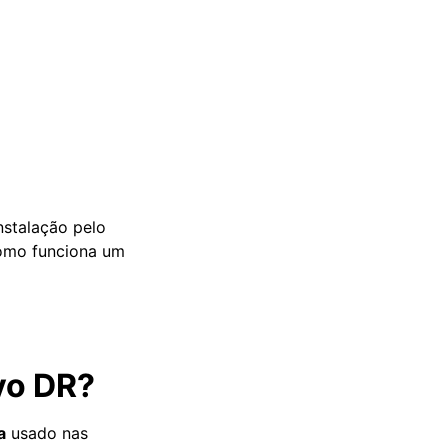
nstalação pelo
como funciona um
vo DR?
a
usado nas