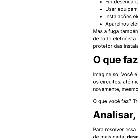
Fio desencap
Usar equipam
Instalações el
Aparelhos elé
Mas a fuga també
de todo eletricista
protetor das instal
O que fa
Imagine só: Você é
os circuitos, até 
novamente, mesmo
O que você faz? T
Analisar,
Para resolver essa
de mais nada,
desc