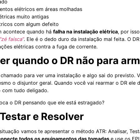
ado
entos elétricos em áreas molhadas
étricas muito antigas
tricos com algum defeito
m acontece quando há
falha na instalação elétrica
, por iss
“zé faísca
”
. Ele é o dedo duro da instalação mal feita. O D
ações elétricas contra a fuga de corrente.
zer quando o DR não para ar
 chamado para ver uma instalação e algo sai do previsto. 
mesmo o disjuntor geral. Quando você vai rearmar o DR ele
 com tudo deligado.
roca o DR pensando que ele está estragado?
 Testar e Resolver
 situação vamos te apresentar o método ATR: Analisar, Test
onecte todos os equipamentos das tomadas
e use os EPI