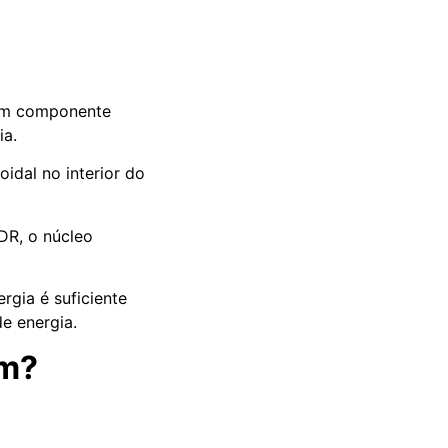
m componente
ia.
idal no interior do
DR, o núcleo
rgia é suficiente
e energia.
em?