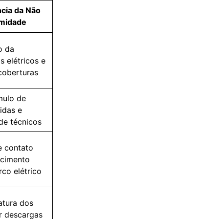
cia da Não
midade
o da
s elétricos e
coberturas
mulo de
idas e
de técnicos
e contato
ecimento
rco elétrico
tura dos
r descargas