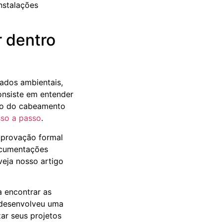
r dentro
dados ambientais,
onsiste em entender
ção do cabeamento
sso a passo
.
aprovação formal
documentações
veja nosso artigo
a encontrar as
l desenvolveu uma
zar seus projetos