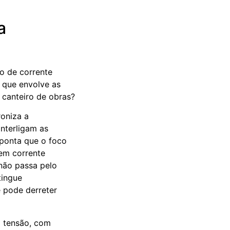
a
o de corrente
a que envolve as
 canteiro de obras?
oniza a
interligam as
ponta que o foco
 em corrente
 não passa pelo
tingue
e pode derreter