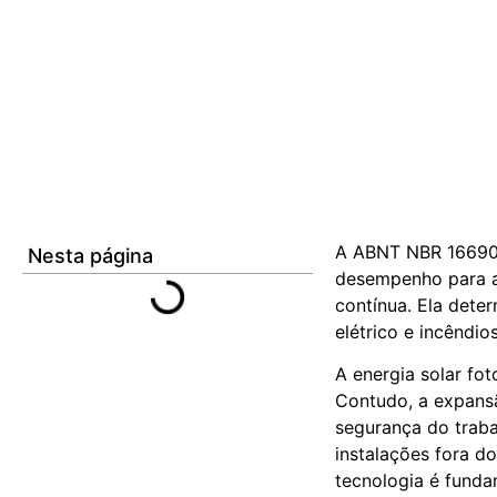
A ABNT NBR 16690 é
Nesta página
desempenho para as
contínua. Ela dete
elétrico e incêndi
A energia solar fo
Contudo, a expans
segurança do traba
instalações fora d
tecnologia é fundam