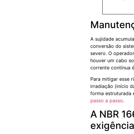
Manutenç
A sujidade acumulad
conversão do siste
severo. O operador
houver um cabo sol
corrente contínua 
Para mitigar esse 
irradiação (início 
forma estruturada 
passo a passo
.
A NBR 166
exigênci