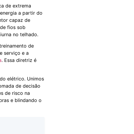
ica de extrema
energia a partir do
ntor capaz de
 de fios sob
iurna no telhado.
 treinamento de
e serviço e a
a
. Essa diretriz é
do elétrico. Unimos
 tomada de decisão
es de risco na
bras e blindando o