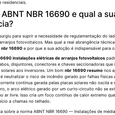
e residenciais.
a ABNT NBR 16690 e qual a su
cia?
surgiu para suprir a necessidade de regulamentação do lad
arranjos fotovoltaicos. Mas qual a real abrangência técnic
a
nbr 16690
e por que a sua adoção é indispensável para o
16690 instalações elétricas de arranjos fotovoltaicos
padr
abos, disjuntores, conectores e chaves seccionadoras que 
s solares aos inversores. Um bom
nbr 16690 resumo
nos a
 neutralizar o risco de incêndio gerado por falhas físicas
orrente contínua gerada pelas placas solares não oscila e
ro, o arco elétrico gerado por um curto-circuito não se ex
 ar livre. Isso cria um foco contínuo de calor extremo qu
nício a chamas no telhado.