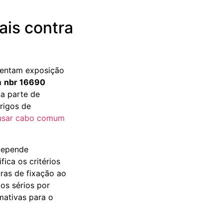
ais contra
frentam exposição
 a
nbr 16690
na parte de
erigos de
 usar cabo comum
 depende
fica os critérios
uras de fixação ao
cos sérios por
mativas para o