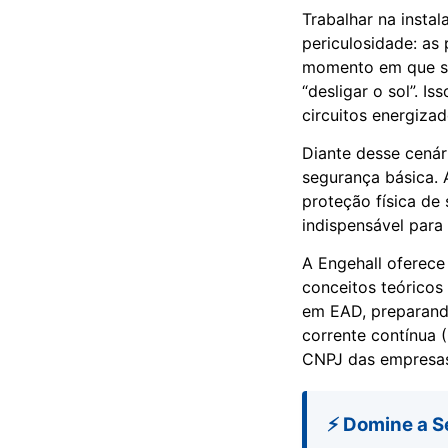
Trabalhar na insta
periculosidade: as 
momento em que são
“desligar o sol”. I
circuitos energiza
Diante desse cenári
segurança básica. 
proteção física de
indispensável para 
A Engehall oferece
conceitos teóricos
em EAD, preparando
corrente contínua
CNPJ das empresas
⚡ Domine a S