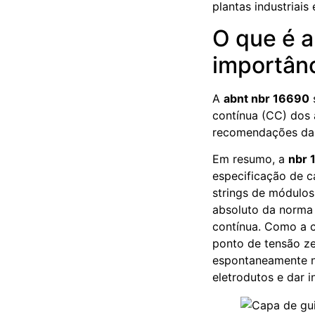
plantas industriais 
O que é 
importân
A
abnt nbr 16690
contínua (CC) dos 
recomendações d
Em resumo, a
nbr 
especificação de c
strings de módulo
absoluto da norma é
contínua. Como a c
ponto de tensão ze
espontaneamente no
eletrodutos e dar i