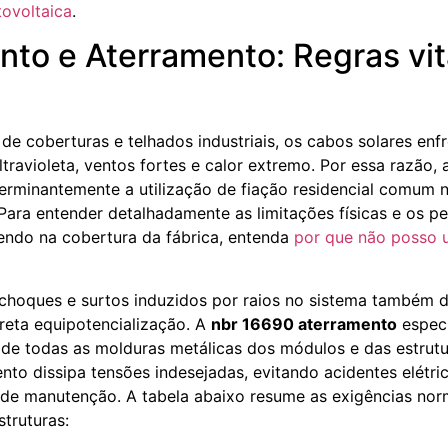
tovoltaica
.
o e Aterramento: Regras vit
s
 de coberturas e telhados industriais, os cabos solares en
ltravioleta, ventos fortes e calor extremo. Por essa razão,
erminantemente a utilização de fiação residencial comum 
 Para entender detalhadamente as limitações físicas e os p
endo na cobertura da fábrica, entenda
por que não posso
 choques e surtos induzidos por raios no sistema também
reta equipotencialização. A
nbr 16690 aterramento
especi
o de todas as molduras metálicas dos módulos e das estrut
nto dissipa tensões indesejadas, evitando acidentes elétri
de manutenção. A tabela abaixo resume as exigências nor
truturas: