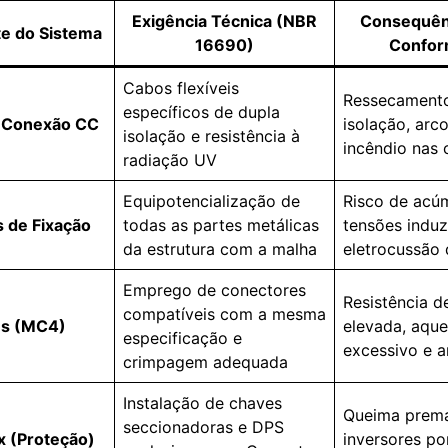
Exigência Técnica (NBR
Consequên
e do Sistema
16690)
Confor
Cabos flexíveis
Ressecament
específicos de dupla
e Conexão CC
isolação, arco
isolação e resistência à
incêndio nas 
radiação UV
Equipotencialização de
Risco de acú
as de Fixação
todas as partes metálicas
tensões induz
da estrutura com a malha
eletrocussão 
Emprego de conectores
Resistência d
compatíveis com a mesma
es (MC4)
elevada, aqu
especificação e
excessivo e a
crimpagem adequada
Instalação de chaves
Queima prema
seccionadoras e DPS
x (Proteção)
inversores po