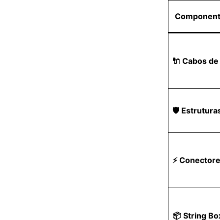
Component
🔌 Cabos d
🛡️ Estrutur
⚡ Conector
📦 String Bo