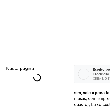
Nesta página
Escrito p
Engenheiro 
CREA-MG 172
sim, vale a pena f
meses, com emprega
quadro), baixo cu