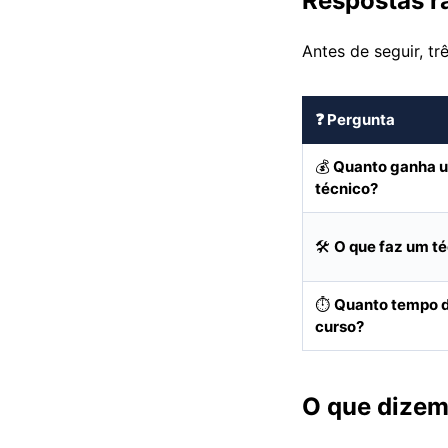
Respostas r
Antes de seguir, t
❓ Pergunta
💰
Quanto ganha 
técnico?
🛠️
O que faz um t
⏱️
Quanto tempo d
curso?
O que dizem 