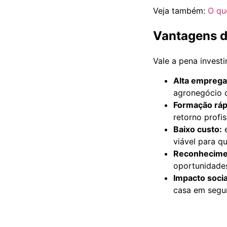
Veja também:
O qu
Vantagens d
Vale a pena invest
Alta emprega
agronegócio 
Formação ráp
retorno profi
Baixo custo:
e
viável para q
Reconhecimen
oportunidades
Impacto socia
casa em segur