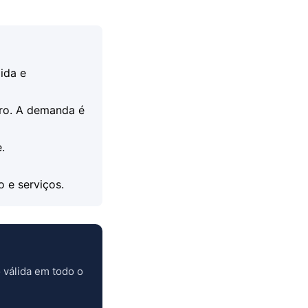
ida e
dro. A demanda é
.
o e serviços.
 válida em todo o