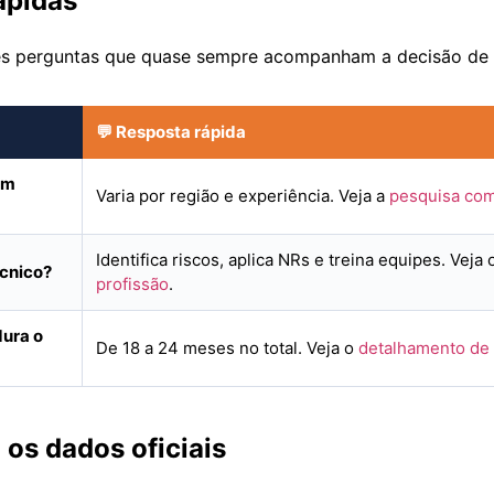
ápidas
rês perguntas que quase sempre acompanham a decisão de “
💬 Resposta rápida
um
Varia por região e experiência. Veja a
pesquisa com
Identifica riscos, aplica NRs e treina equipes. Veja
écnico?
profissão
.
ura o
De 18 a 24 meses no total. Veja o
detalhamento de 
os dados oficiais