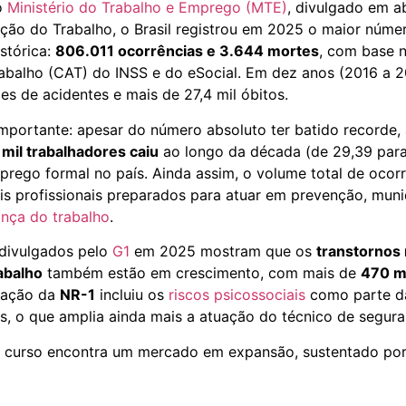
o
Ministério do Trabalho e Emprego (MTE)
, divulgado em a
eção do Trabalho, o Brasil registrou em 2025 o maior núme
istórica:
806.011 ocorrências e 3.644 mortes
, com base 
abalho (CAT) do INSS e do eSocial. Em dez anos (2016 a 2
es de acidentes e mais de 27,4 mil óbitos.
mportante: apesar do número absoluto ter batido recorde,
 mil trabalhadores caiu
ao longo da década (de 29,39 para 
rego formal no país. Ainda assim, o volume total de ocorr
is profissionais preparados para atuar em prevenção, mu
ança do trabalho
.
 divulgados pelo
G1
em 2025 mostram que os
transtornos
abalho
também estão em crescimento, com mais de
470 m
ização da
NR-1
incluiu os
riscos psicossociais
como parte d
s, o que amplia ainda mais a atuação do técnico de segura
 curso encontra um mercado em expansão, sustentado por