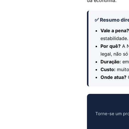
da economia.
✅ Resumo dir
Vale a pena
estabilidade.
Por quê?
A N
legal, não s
Duração:
em 
Custo:
muito
Onde atua?
C
Torne-se um prof