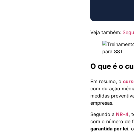
Veja também:
Segu
O que é o c
Em resumo, o
curs
com duração médi
medidas preventiv
empresas.
Segundo a
NR-4
, 
com o número de fu
garantida por lei
, 