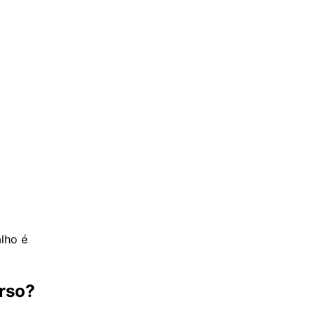
alho é
urso?