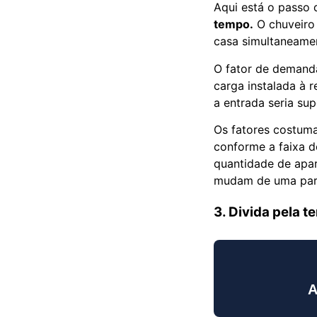
Aqui está o passo 
tempo.
O chuveiro 
casa simultaneame
O fator de demanda
carga instalada à r
a entrada seria su
Os fatores costuma
conforme a faixa d
quantidade de apa
mudam de uma para
3. Divida pela t
A