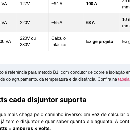
25 
0 VA
127V
~94 A
100 A
mm
10 
0 VA
220V
~55 A
63 A
mm
220V ou
Cálculo
000 VA
Exige projeto
Exig
380V
trifásico
bo é referência para método B1, com condutor de cobre e isolação 
ende do agrupamento, da temperatura e da distância. Confira na
tabela
ts cada disjuntor suporta
que mais chega pelo caminho inverso: em vez de calcular o d
 já tem o disjuntor e quer saber quanto ele aguenta. A con
tts = amperes × volts
.