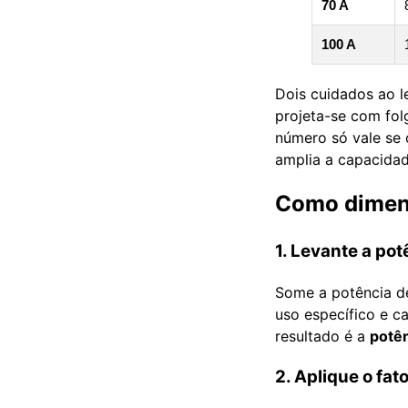
70 A
100 A
Dois cuidados ao le
projeta-se com fol
número só vale se
amplia a capacidad
Como dimens
1. Levante a pot
Some a potência de
uso específico e c
resultado é a
potên
2. Aplique o fa