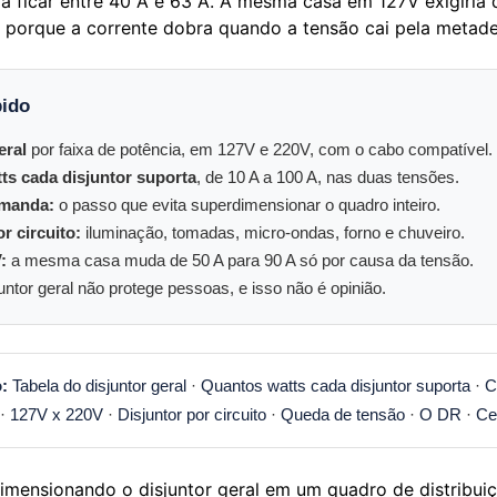
a ficar entre 40 A e 63 A. A mesma casa em 127V exigiria 
, porque a corrente dobra quando a tensão cai pela metade
ido
eral
por faixa de potência, em 127V e 220V, com o cabo compatível.
ts cada disjuntor suporta
, de 10 A a 100 A, nas duas tensões.
emanda:
o passo que evita superdimensionar o quadro inteiro.
r circuito:
iluminação, tomadas, micro-ondas, forno e chuveiro.
:
a mesma casa muda de 50 A para 90 A só por causa da tensão.
untor geral não protege pessoas, e isso não é opinião.
:
Tabela do disjuntor geral
·
Quantos watts cada disjuntor suporta
·
C
·
127V x 220V
·
Disjuntor por circuito
·
Queda de tensão
·
O DR
·
Ce