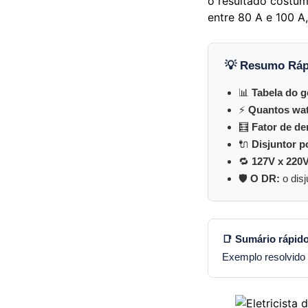
o resultado costum
entre 80 A e 100 A
💡 Resumo Ráp
📊
Tabela do g
⚡
Quantos wat
🧮
Fator de d
🔌
Disjuntor po
🔁
127V x 220V
🛡️
O DR:
o disj
📑 Sumário rápido
Exemplo resolvido