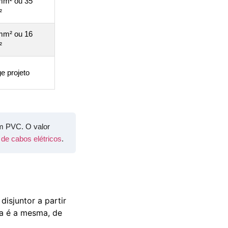
mm² ou 35
²
mm² ou 16
²
e projeto
em PVC. O valor
 de cabos elétricos
.
isjuntor a partir
ta é a mesma, de