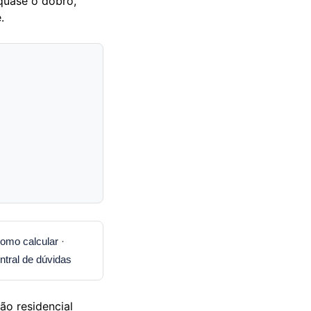
quase o dobro,
.
omo calcular
·
ntral de dúvidas