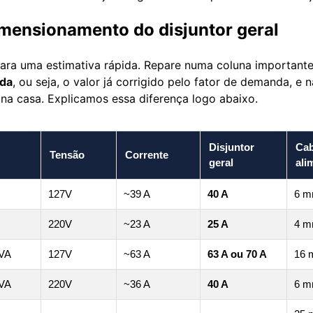
imensionamento do disjuntor geral
para uma estimativa rápida. Repare numa coluna importante
ada
, ou seja, o valor já corrigido pelo fator de demanda, e
 na casa. Explicamos essa diferença logo abaixo.
Disjuntor
Ca
Tensão
Corrente
geral
ali
127V
~39 A
40 A
6 m
220V
~23 A
25 A
4 m
 VA
127V
~63 A
63 A ou 70 A
16 
 VA
220V
~36 A
40 A
6 m