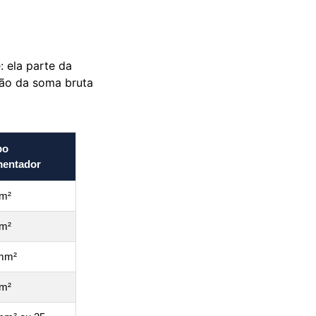
: ela parte da
 não da soma bruta
bo
mentador
m²
m²
mm²
m²