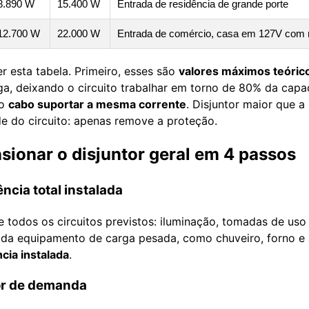
8.890 W
15.400 W
Entrada de residência de grande porte
12.700 W
22.000 W
Entrada de comércio, casa em 127V com 
r esta tabela. Primeiro, esses são
valores máximos teóric
ga, deixando o circuito trabalhar em torno de 80% da cap
 o
cabo suportar a mesma corrente
. Disjuntor maior que a
e do circuito: apenas remove a proteção.
ionar o disjuntor geral em 4 passos
ência total instalada
 todos os circuitos previstos: iluminação, tomadas de uso
ada equipamento de carga pesada, como chuveiro, forno e 
cia instalada
.
tor de demanda