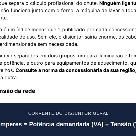
que separa o cálculo profissional do chute.
Ninguém liga 
não funciona junto com o forno, a máquina de lavar e tod
nte.
 é um índice menor que 1, publicado por cada concessionár
ealidade de uso. Sem ele, o disjuntor sairia enorme, os cab
perdimensionada sem necessidade.
m vir separados em dois grupos: um para iluminação e to
e potência, e outro para equipamentos de aquecimento, qu
relhos.
Consulte a norma da concessionária da sua região
 outra.
ensão da rede
CORRENTE DO DISJUNTOR GERAL
mperes = Potência demandada (VA) ÷ Tensão (