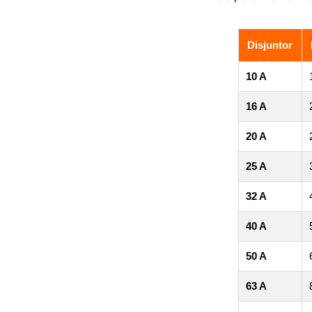
Disjuntor
10 A
16 A
20 A
25 A
32 A
40 A
50 A
63 A