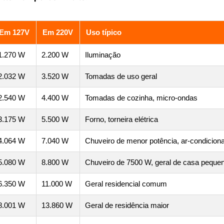
Em 127V
Em 220V
Uso típico
1.270 W
2.200 W
Iluminação
2.032 W
3.520 W
Tomadas de uso geral
2.540 W
4.400 W
Tomadas de cozinha, micro-ondas
3.175 W
5.500 W
Forno, torneira elétrica
4.064 W
7.040 W
Chuveiro de menor potência, ar-condicion
5.080 W
8.800 W
Chuveiro de 7500 W, geral de casa peque
6.350 W
11.000 W
Geral residencial comum
8.001 W
13.860 W
Geral de residência maior