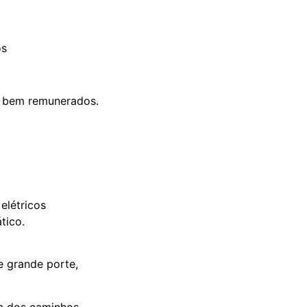
os
 e bem remunerados.
elétricos
tico.
e grande porte,
 dos caminhos