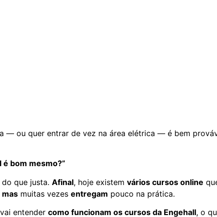
sta — ou quer entrar de vez na área elétrica — é bem prováv
ll é bom mesmo?”
 do que justa.
Afinal
, hoje existem
vários cursos online
qu
,
mas
muitas vezes
entregam
pouco na prática.
 vai entender
como funcionam os cursos da
Engehall
, o q