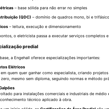
létricas
– base sólida para não errar no simples
stribuição (QDC)
– domínio de quadros mono, bi e trifásic
ricos
– leitura, execução e dimensionamento
ontos, o eletricista passa a executar serviços completos
ialização predial
ase, a Engehall oferece especializações importantes:
etos Elétricos
em quem quer ganhar como especialista, criando projetos 
 zero, mesmo sem diploma, seguindo normas e método prá
 Galpões
oltado para instalações comerciais e industriais de médio 
conhecimento técnico aplicado à obra.
 um início sólido, as
Certificações da Área Predial
são um