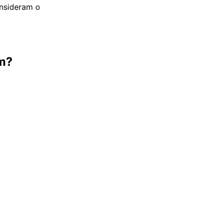
onsideram o
om?