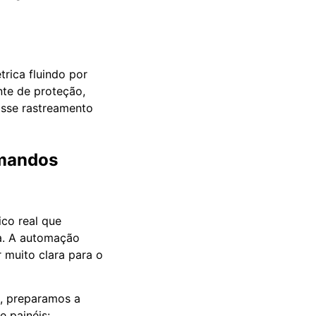
trica fluindo por
nte de proteção,
Esse rastreamento
omandos
ico real que
ra. A automação
 muito clara para o
o, preparamos a
e painéis: