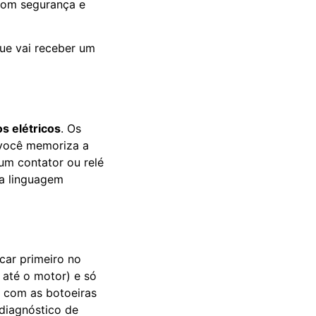
com segurança e
que vai receber um
s elétricos
. Os
 você memoriza a
um contator ou relé
ma linguagem
car primeiro no
 até o motor) e só
, com as botoeiras
 diagnóstico de