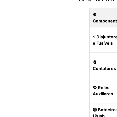
⚙️
Componen
⚡ Disjuntor
e Fusíveis
🧲
Contatores
🔁 Relés
Auxiliares
🔴 Botoeira
(Push