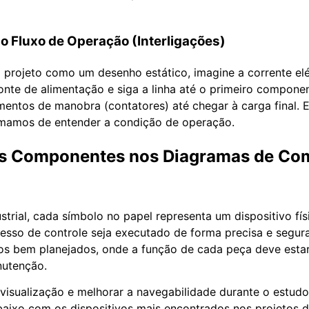
 o Fluxo de Operação (Interligações)
o projeto como um desenho estático, imagine a corrente elé
onte de alimentação e siga a linha até o primeiro compone
mentos de manobra (contatores) até chegar à carga final. 
amamos de entender a condição de operação.
ais Componentes nos Diagramas de C
trial, cada símbolo no papel representa um dispositivo fís
esso de controle seja executado de forma precisa e segu
os bem planejados, onde a função de cada peça deve estar
nutenção.
ua visualização e melhorar a navegabilidade durante o estud
abaixo com os dispositivos mais encontrados nos projetos d