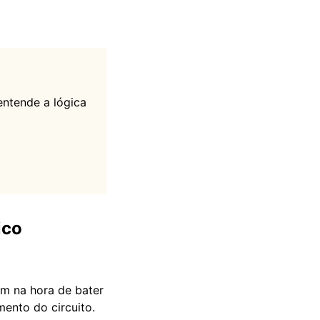
 entende a lógica
ico
am na hora de bater
ento do circuito.