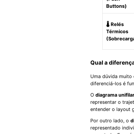
Buttons)
🌡️ Relés
Térmicos
(Sobrecarg
Qual a diferença
Uma dúvida muito 
diferenciá-los é f
O
diagrama unifila
representar o traje
entender o layout g
Por outro lado, o
d
representado indi