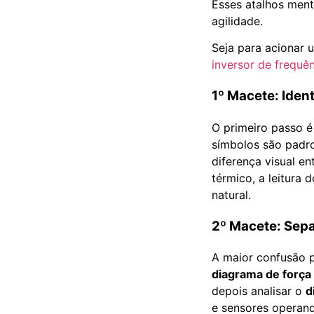
Esses atalhos men
agilidade.
Seja para acionar 
inversor de frequê
1º Macete: Iden
O primeiro passo é
símbolos são padr
diferença visual e
térmico, a leitura
natural.
2º Macete: Sep
A maior confusão p
diagrama de força
depois analisar o
d
e sensores operand