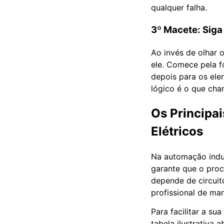
qualquer falha.
3º Macete: Siga
Ao invés de olhar 
ele. Comece pela f
depois para os ele
lógico é o que ch
Os Princip
Elétricos
Na automação indus
garante que o proc
depende de circuit
profissional de ma
Para facilitar a s
tabela ilustrativa 