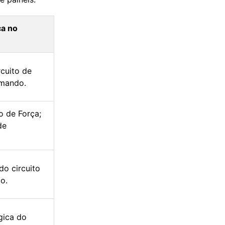
ca no
rcuito de
omando.
o de Força;
de
do circuito
o.
ógica do