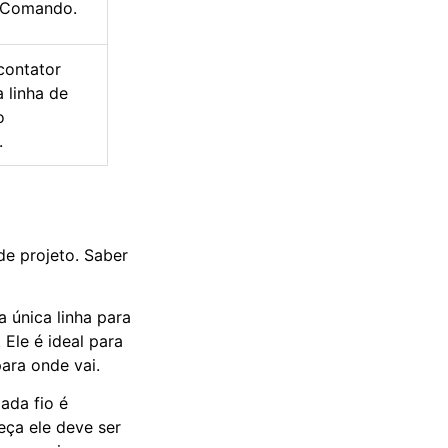
e Comando.
contator
a linha de
o
.
e projeto. Saber
a única linha para
 Ele é ideal para
para onde vai.
ada fio é
ça ele deve ser