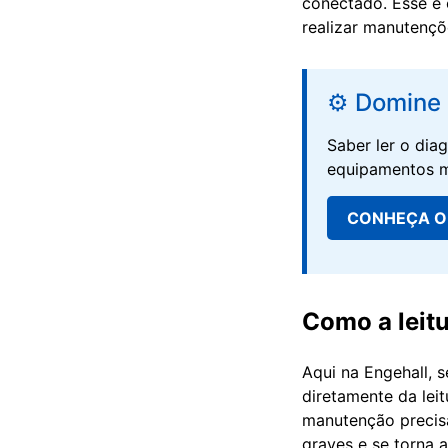
conectado. Esse é 
realizar manutençõe
⚙️ Domine 
Saber ler o dia
equipamentos ma
CONHEÇA O 
Como a leitu
Aqui na Engehall,
diretamente da leit
manutenção precisa
graves e se torna 