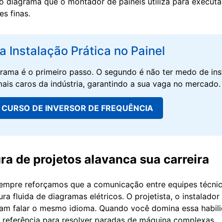
o diagrama que o montador de painéis utiliza para executa
s finas.
a Instalação Prática no Painel
grama é o primeiro passo. O segundo é não ter medo de ins
is caros da indústria, garantindo a sua vaga no mercado.
CURSO DE INVERSOR DE FREQUÊNCIA
ra de projetos alavanca sua carreira
 sempre reforçamos que a comunicação entre equipes técni
ura fluida de diagramas elétricos. O projetista, o instalador
m falar o mesmo idioma. Quando você domina essa habilid
a referência para resolver paradas de máquina complexas.