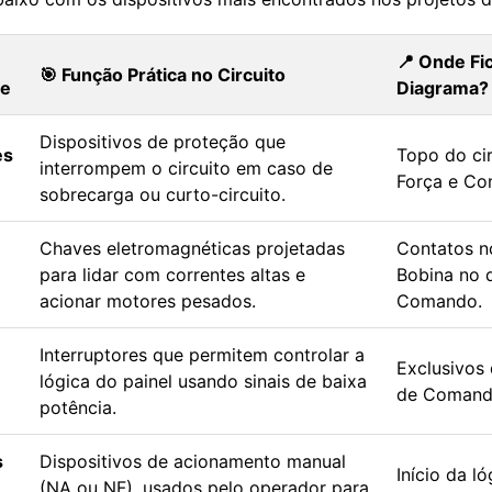
📍 Onde Fi
🎯 Função Prática no Circuito
te
Diagrama?
Dispositivos de proteção que
es
Topo do ci
interrompem o circuito em caso de
Força e C
sobrecarga ou curto-circuito.
Chaves eletromagnéticas projetadas
Contatos n
para lidar com correntes altas e
Bobina no 
acionar motores pesados.
Comando.
Interruptores que permitem controlar a
Exclusivos 
lógica do painel usando sinais de baixa
de Comand
potência.
s
Dispositivos de acionamento manual
Início da l
(NA ou NF), usados pelo operador para