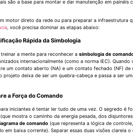
tais são a base para montar e dar manutenção em painéis 
um motor direto da rede ou para preparar a infraestrutura 
ncia
, você precisa dominar as etapas abaixo:
tificação Rápida da Simbologia
 treinar a mente para reconhecer a
simbologia de comando
onizados internacionalmente (como a norma IEC). Quando
ntre um contato aberto (NA) e um contato fechado (NF) de 
 do projeto deixa de ser um quebra-cabeça e passa a ser u
are a Força do Comando
ara iniciantes é tentar ler tudo de uma vez. O segredo é fo
(que mostra o caminho da energia pesada, dos disjuntores
iagrama de comando
(que representa a lógica de controle
o em baixa corrente). Separar essas duas visões clareia o