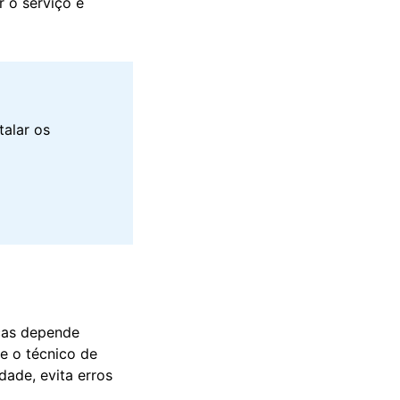
r o serviço e
talar os
cas depende
 e o técnico de
ade, evita erros