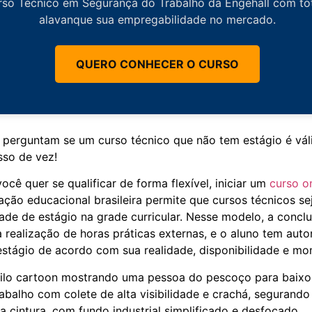
so Técnico em Segurança do Trabalho da Engehall com tota
alavanque sua empregabilidade no mercado.
QUERO CONHECER O CURSO
perguntam se um curso técnico que não tem estágio é vál
sso de vez!
ocê quer se qualificar de forma flexível, iniciar um
curso o
slação educacional brasileira permite que cursos técnicos s
ade de estágio na grade curricular. Nesse modelo, a concl
à realização de horas práticas externas, e o aluno tem aut
stágio de acordo com sua realidade, disponibilidade e mom