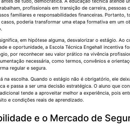
antes de tudo, democrática. A educação técnica atende um
trabalham, profissionais em transição de carreira, pessoas
sos familiares e responsabilidades financeiras. Portanto, t
s casos, poderia transformar uma etapa formativa em um ob
.
significa, em hipótese alguma, desvalorizar o estágio. Ao c
dade e oportunidade, a Escola Técnica Engehall incentiva f
ágio, por reconhecer seu valor prático na vivência profission
umentação necessária, como termos, convênios e orientaçõe
orma regular e segura.
tá na escolha. Quando o estágio não é obrigatório, ele dei
ica e passa a ser uma decisão estratégica. O aluno que co
 adicional tende a aproveitar melhor a experiência, pois en
ito e condições reais de aprendizado.
ilidade e o Mercado de Segu