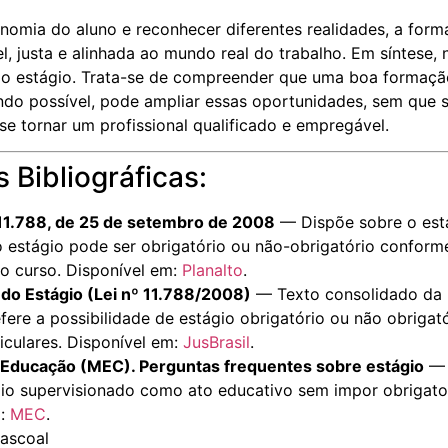
onomia do aluno e reconhecer diferentes realidades, a form
l, justa e alinhada ao mundo real do trabalho. Em síntese, 
do estágio. Trata-se de compreender que uma boa formação
ndo possível, pode ampliar essas oportunidades, sem que 
se tornar um profissional qualificado e empregável.
 Bibliográficas:
º 11.788, de 25 de setembro de 2008
— Dispõe sobre o est
o estágio pode ser obrigatório ou não-obrigatório conform
o curso. Disponível em:
Planalto
.
i do Estágio (Lei nº 11.788/2008)
— Texto consolidado da 
refere a possibilidade de estágio obrigatório ou não obriga
riculares. Disponível em:
JusBrasil
.
a Educação (MEC). Perguntas frequentes sobre estágio
— 
gio supervisionado como ato educativo sem impor obrigator
m:
MEC
.