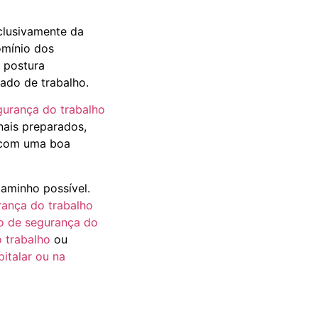
clusivamente da
omínio dos
 postura
cado de trabalho.
gurança do trabalho
nais preparados,
, com uma boa
aminho possível.
rança do trabalho
o de segurança do
o trabalho
ou
italar ou na