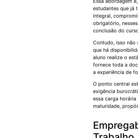
Essa abordagem é, 
estudantes que já 
integral, compromis
obrigatório, nesse
conclusão do curso
Contudo, isso não 
que há disponibili
aluno realize o est
fornece toda a doc
a experiência de f
O ponto central es
exigência burocrát
essa carga horária
maturidade, propós
Empregab
Trabalho