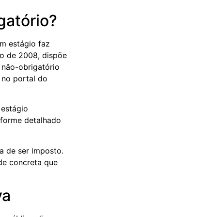
gatório?
um estágio faz
bro de 2008, dispõe
 não-obrigatório
 no portal do
 estágio
nforme detalhado
xa de ser imposto.
ade concreta que
va