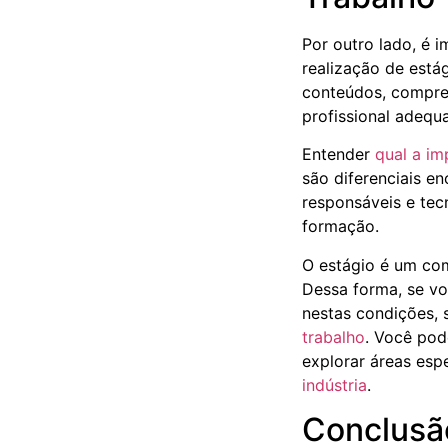
Por outro lado, é 
realização de está
conteúdos, compree
profissional adequ
Entender
qual a im
são diferenciais e
responsáveis e tec
formação.
O estágio é um co
Dessa forma, se v
nestas condições,
trabalho
. Você pod
explorar áreas esp
indústria
.
Conclusã