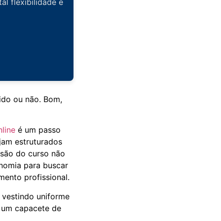
l flexibilidade e
ido ou não. Bom,
nline
é um passo
ejam estruturados
usão do curso não
onomia para buscar
ento profissional.