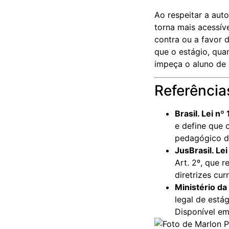
Ao respeitar a aut
torna mais acessíve
contra ou a favor 
que o estágio, qua
impeça o aluno de 
Referências
Brasil. Lei n
e define que 
pedagógico d
JusBrasil. Le
Art. 2º, que 
diretrizes cur
Ministério d
legal de está
Disponível e