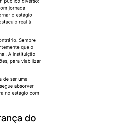
 público diverso:
 com jornada
ornar o estágio
stáculo real à
ontrário. Sempre
ortemente que o
al. A instituição
s, para viabilizar
xa de ser uma
nsegue absorver
tra no estágio com
rança do