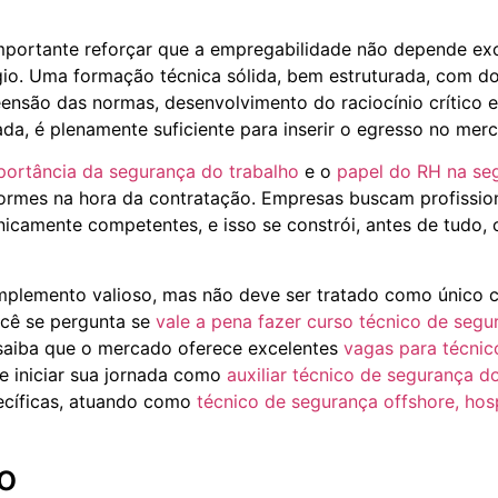
importante reforçar que a empregabilidade não depende ex
gio. Uma formação técnica sólida, bem estruturada, com d
nsão das normas, desenvolvimento do raciocínio crítico e
ada, é plenamente suficiente para inserir o egresso no mer
portância da segurança do trabalho
e o
papel do RH na se
normes na hora da contratação. Empresas buscam profissio
nicamente competentes, e isso se constrói, antes de tudo
mplemento valioso, mas não deve ser tratado como único c
ocê se pergunta se
vale a pena fazer curso técnico de segu
 saiba que o mercado oferece excelentes
vagas para técnic
e iniciar sua jornada como
auxiliar técnico de segurança d
ecíficas, atuando como
técnico de segurança offshore, hosp
o