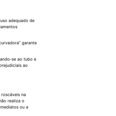
o uso adequado de
ulamentos
 curvadora” garante
tando-se ao tubo e
rejudiciais ao
 roscáveis na
não realiza o
imediatos ou a