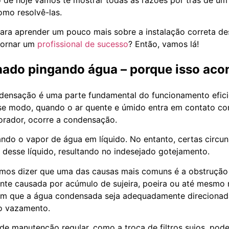
omo resolvê-las.
ara aprender um pouco mais sobre a instalação correta de
tornar um
profissional de sucesso
? Então, vamos lá!
nado pingando água – porque isso ac
densação é uma parte fundamental do funcionamento efici
se modo, quando o ar quente e úmido entra em contato co
orador, ocorre a condensação.
ando o vapor de água em líquido. No entanto, certas circ
 desse líquido, resultando no indesejado gotejamento.
mos dizer que uma das causas mais comuns é a obstrução
nte causada por acúmulo de sujeira, poeira ou até mesmo 
m que a água condensada seja adequadamente direcionada
ao vazamento.
 de manutenção regular, como a troca de filtros sujos, pod