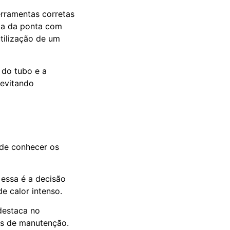
ferramentas corretas
eza da ponta com
utilização de um
a do tubo e a
 evitando
 de conhecer os
 essa é a decisão
e calor intenso.
 destaca no
os de manutenção.