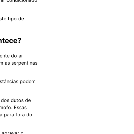
ste tipo de
ontece?
ente do ar
m as serpentinas
unstâncias podem
 dos dutos de
mofo. Essas
 para fora do
e agravar o