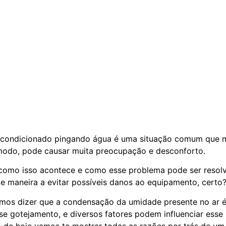
 condicionado pingando água é uma situação comum que m
modo, pode causar muita preocupação e desconforto.
 como isso acontece e como esse problema pode ser resol
de maneira a evitar possíveis danos ao equipamento, certo
mos dizer que a condensação da umidade presente no ar é 
se gotejamento, e diversos fatores podem influenciar esse
 de hoje vamos te mostrar todas as razões por trás de um