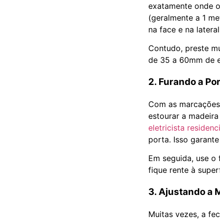
exatamente onde os
(geralmente a 1 me
na face e na latera
Contudo, preste m
de 35 a 60mm de es
2. Furando a Po
Com as marcações f
estourar a madeir
eletricista residenc
porta. Isso garant
Em seguida, use o 
fique rente à supe
3. Ajustando a
Muitas vezes, a f