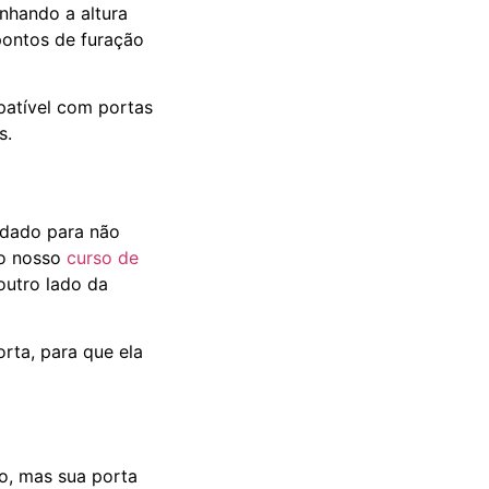
inhando a altura
pontos de furação
patível com portas
s.
idado para não
no nosso
curso de
 outro lado da
orta, para que ela
o, mas sua porta