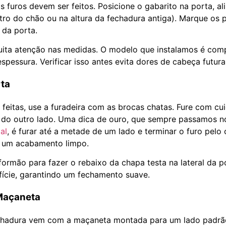
 furos devem ser feitos. Posicione o gabarito na porta, al
tro do chão ou na altura da fechadura antiga). Marque os 
l da porta.
uita atenção nas medidas. O modelo que instalamos é com
pessura. Verificar isso antes evita dores de cabeça futura
rta
eitas, use a furadeira com as brocas chatas. Fure com cu
a do outro lado. Uma dica de ouro, que sempre passamos 
ial
, é furar até a metade de um lado e terminar o furo pelo
e um acabamento limpo.
formão para fazer o rebaixo da chapa testa na lateral da p
rfície, garantindo um fechamento suave.
 Maçaneta
echadura vem com a maçaneta montada para um lado padrã