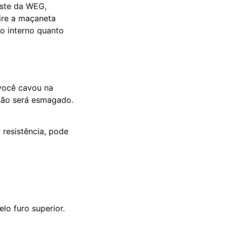
este da WEG,
ire a maçaneta
o interno quanto
 você cavou na
 não será esmagado.
 resistência, pode
lo furo superior.