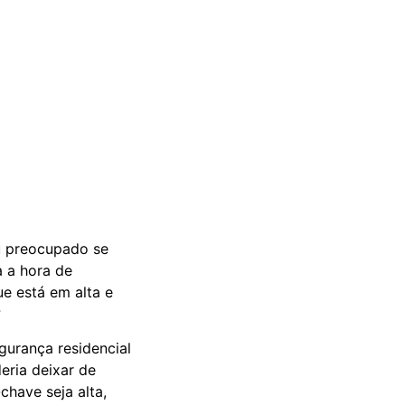
u preocupado se
a a hora de
e está em alta e
?
gurança residencial
eria deixar de
have seja alta,