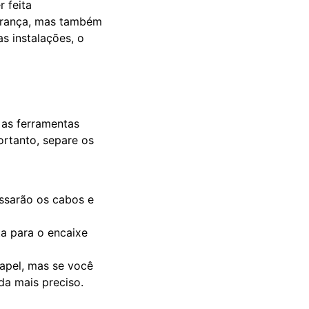
r feita
urança, mas também
as instalações, o
 as ferramentas
ortanto, separe os
ssarão os cabos e
ta para o encaixe
pel, mas se você
nda mais preciso.