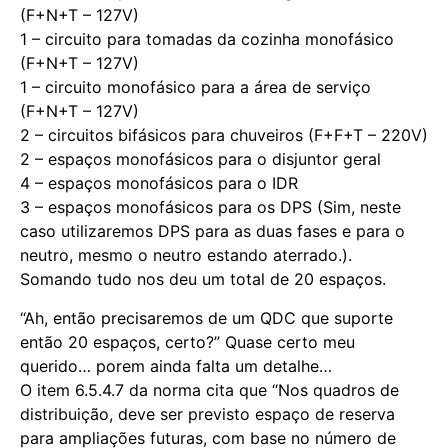
(F+N+T – 127V)
1 – circuito para tomadas da cozinha monofásico
(F+N+T – 127V)
1 – circuito monofásico para a área de serviço
(F+N+T – 127V)
2 – circuitos bifásicos para chuveiros (F+F+T – 220V)
2 – espaços monofásicos para o disjuntor geral
4 – espaços monofásicos para o IDR
3 – espaços monofásicos para os DPS (Sim, neste
caso utilizaremos DPS para as duas fases e para o
neutro, mesmo o neutro estando aterrado.).
Somando tudo nos deu um total de 20 espaços.
“Ah, então precisaremos de um QDC que suporte
então 20 espaços, certo?” Quase certo meu
querido… porem ainda falta um detalhe…
O item 6.5.4.7 da norma cita que “Nos quadros de
distribuição, deve ser previsto espaço de reserva
para ampliações futuras, com base no número de