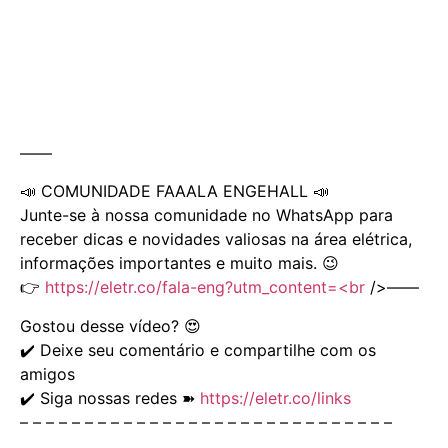
——
📣 COMUNIDADE FAAALA ENGEHALL 📣
Junte-se à nossa comunidade no WhatsApp para
receber dicas e novidades valiosas na área elétrica,
informações importantes e muito mais. 😉
👉
https://eletr.co/fala-eng?utm_content=<br
/>——
Gostou desse vídeo? 😍
✔️ Deixe seu comentário e compartilhe com os
amigos
✔️ Siga nossas redes ➽
https://eletr.co/links
– – – – – – – – – – – – – – – – – – – – – – – – – – – – –