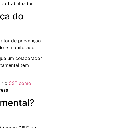
do trabalhador.
ça do
fator de prevenção
do e monitorado.
 que um colaborador
rtamental tem
ir o
SST como
resa.
mental?
t
(como DISC ou