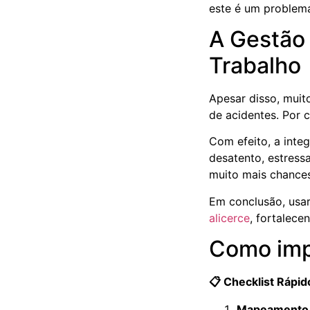
este é um problema
A Gestão
Trabalho
Apesar disso, mui
de acidentes. Por 
Com efeito, a inte
desatento, estres
muito mais chances
Em conclusão, usa
alicerce
, fortalec
Como imp
📋 Checklist Rápid
Mapeamento d