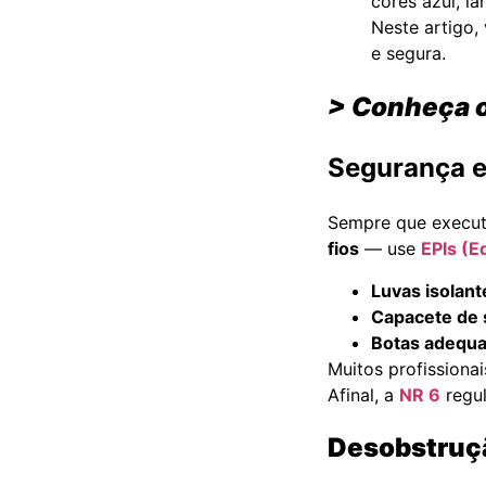
Neste artigo,
e segura.
> Conheça 
Segurança e
Sempre que executa
fios
— use
EPIs (E
Luvas isolant
Capacete de
Botas adequ
Muitos profissiona
Afinal, a
NR 6
regul
Desobstruçã