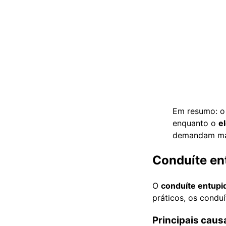
Em resumo: 
enquanto o
e
demandam mai
Conduíte en
O
conduíte entupi
práticos, os condu
Principais caus