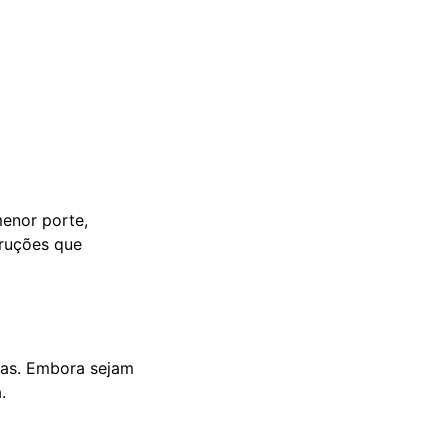
menor porte,
truções que
cas. Embora sejam
.