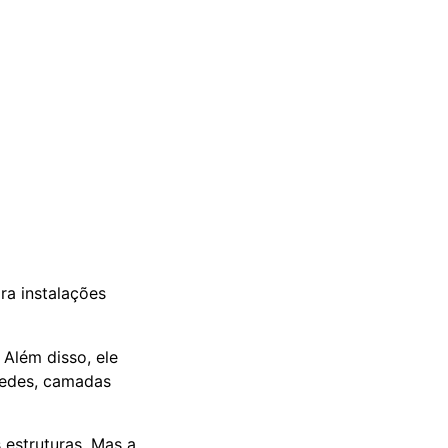
ara instalações
 Além disso, ele
aredes, camadas
 estruturas. Mas a