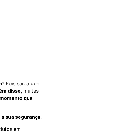
a
? Pois saiba que
ém disso
, muitas
e momento que
:
a sua segurança
.