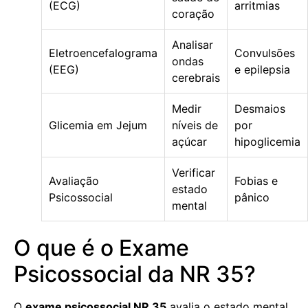
(ECG)
arritmias
coração
Analisar
Eletroencefalograma
Convulsões
ondas
(EEG)
e epilepsia
cerebrais
Medir
Desmaios
Glicemia em Jejum
níveis de
por
açúcar
hipoglicemia
Verificar
Avaliação
Fobias e
estado
Psicossocial
pânico
mental
O que é o Exame
Psicossocial da NR 35?
O
exame psicossocial NR 35
avalia o estado mental