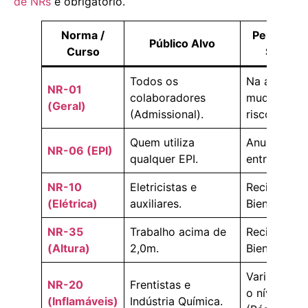
de NRs
é obrigatório.
Norma /
Periodici
Público Alvo
Curso
Sugerid
Todos os
Na admissã
NR-01
colaboradores
mudança d
(Geral)
(Admissional).
risco.
Quem utiliza
Anual ou na
NR-06 (EPI)
qualquer EPI.
entrega do 
NR-10
Eletricistas e
Reciclagem
(Elétrica)
auxiliares.
Bienal (2 an
NR-35
Trabalho acima de
Reciclagem
(Altura)
2,0m.
Bienal (2 an
Varia conf
NR-20
Frentistas e
o nível
(Inflamáveis)
Indústria Química.